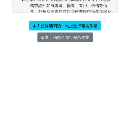
格或證件如有偽造、變造、冒用、假借等情
事，願負法律責任並接受啟輩幅中撤銷考試及
錄取入學資格等處分。
本人已詳細閱讀，馬上進行報名作業
(三) 本人同意治平高中將報考之個人資料檔案，依
「個人資料保護法」之規範，為合理且必須之
放棄，稍後再進行報名作業
應用、查詢，如榜單公布…等事宜。
二、隱私權保護宣告
(一) 以下的隱私權宣告，適用於您在使用本校各項
招生系統時，所涉及的個人資料蒐集、運用與
保護。
(二) 個人資料蒐集之目的：基於辦理本校招生相關
之試務、提供考試成績、招生、錄取、證明使
用之資（通）訊服務，資（通）訊與資料庫管
理、教育研究及統計研究分析、學（員）生資
料管理、學術研究及完成其他招生必要工作，
獲經考生同意之目的。
(三) 個人資料蒐集由考生自行填入：請您依各項招
生系統線上指示，提供相關個人資料，以便提